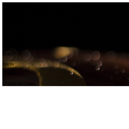
matériaux
Bois de Rose Indien
érable
épicéa
Ivoire
Or pure 24 Carats