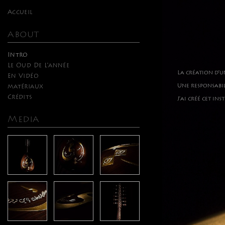
Accueil
about
Intro
Le Oud De L'année
La création d’u
En Vidéo
Une responsabil
matériaux
Crédits
J’ai créé cet i
Media